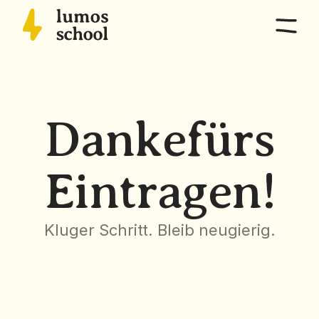
Home
Überblick
Programm
Danke
fürs
Kompetenzen, Lernwege, Pädagogik
Eintragen!
Schulleben
Stundenplan + Kalender, Kultur, Expeditionen, Eltern
Kluger Schritt. Bleib neugierig.
Standort
Anreise, Campus
Aufnahme
Kriterien, Ablauf, Kosten, HGF